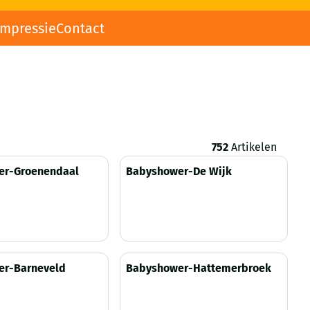
impressie
Contact
752
Artikelen
er-Groenendaal
Babyshower-De Wijk
zichtbaar
Prijs niet zichtbaar
r-Barneveld
Babyshower-Hattemerbroek