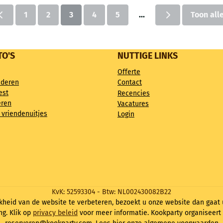
1
2
3
4
5
...
Toon all
TO'S
NUTTIGE LINKS
Offerte
nderen
Contact
est
Recencies
eren
Vacatures
 vriendenuitjes
Login
KvK: 52593304 - Btw: NL002430082B22
kheid van de website te verbeteren, bezoekt u onze website dan gaa
ng. Klik op
privacy beleid
voor meer informatie. Kookparty organiseert