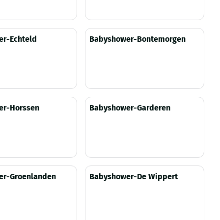
zichtbaar
Prijs niet zichtbaar
r-Echteld
Babyshower-Bontemorgen
zichtbaar
Prijs niet zichtbaar
er-Horssen
Babyshower-Garderen
zichtbaar
Prijs niet zichtbaar
er-Groenlanden
Babyshower-De Wippert