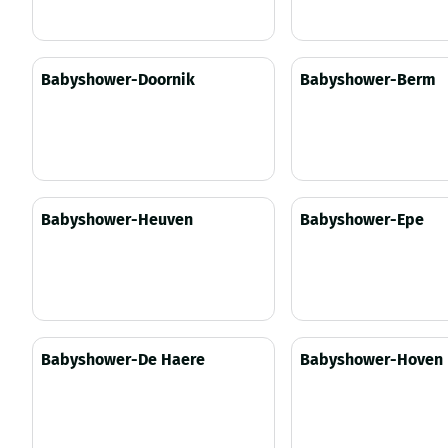
Prijs niet zichtbaar
Prijs niet zichtbaar
Babyshower-Doornik
Babyshower-Berm
Prijs niet zichtbaar
Prijs niet zichtbaar
Babyshower-Heuven
Babyshower-Epe
Prijs niet zichtbaar
Prijs niet zichtbaar
Babyshower-De Haere
Babyshower-Hoven