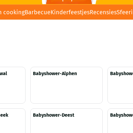
n cooking
Barbecue
Kinderfeestjes
Recensies
Sfeer
wal
Babyshower-Alphen
Babyshow
Prijs niet zichtbaar
Prijs niet 
beek
Babyshower-Deest
Babyshowe