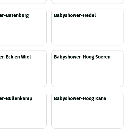
zichtbaar
Prijs niet zichtbaar
er-Batenburg
Babyshower-Hedel
zichtbaar
Prijs niet zichtbaar
r-Eck en Wiel
Babyshower-Hoog Soeren
zichtbaar
Prijs niet zichtbaar
er-Bullenkamp
Babyshower-Hoog Kana
zichtbaar
Prijs niet zichtbaar