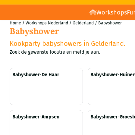
Workshops
Fu
Home
/
Workshops Nederland
/
Gelderland
/
Babyshower
Babyshower
Kookparty babyshowers in Gelderland.
Zoek de gewenste locatie en meld je aan.
Babyshower-De Haar
Babyshower-Huiner
Prijs niet zichtbaar
Prijs niet zichtbaar
Babyshower-Ampsen
Babyshower-Groes