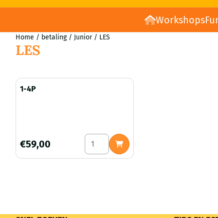
Workshops
Fu
Home
/
betaling
/
Junior
/
LES
LES
1-4P
Aantal kiezen voor 1-4P
Prijs: 59,00
€59,00