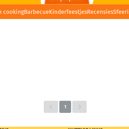
n cooking
Barbecue
Kinderfeestjes
Recensies
Sfeer
1