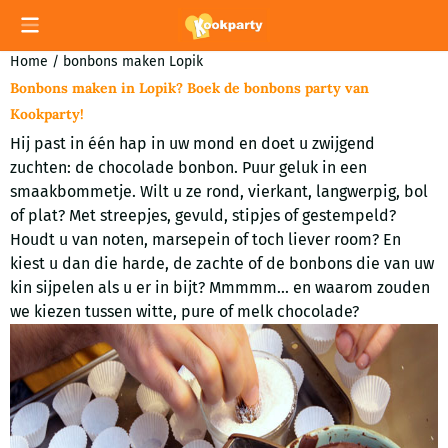
Cookievoorkeuren zijn momenteel gesloten.
Home
/
bonbons maken Lopik
Bonbons maken in Lopik? Boek de bonbons party van
Kookparty!
Hij past in één hap in uw mond en doet u zwijgend
zuchten: de chocolade bonbon. Puur geluk in een
smaakbommetje. Wilt u ze rond, vierkant, langwerpig, bol
of plat? Met streepjes, gevuld, stipjes of gestempeld?
Houdt u van noten, marsepein of toch liever room? En
kiest u dan die harde, de zachte of de bonbons die van uw
kin sijpelen als u er in bijt? Mmmmm... en waarom zouden
we kiezen tussen witte, pure of melk chocolade?