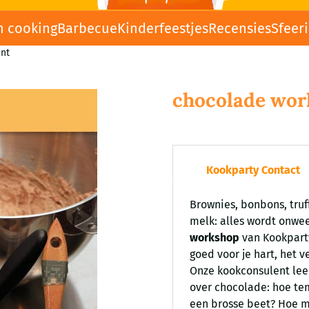
n cooking
Barbecue
Kinderfeestjes
Recensies
Sfeer
nt
chocolade wor
Kookparty Contact
Brownies, bonbons, truffe
melk: alles wordt onwe
workshop
van Kookparty
goed voor je hart, het 
Onze kookconsulent leert
over chocolade: hoe te
een brosse beet? Hoe m