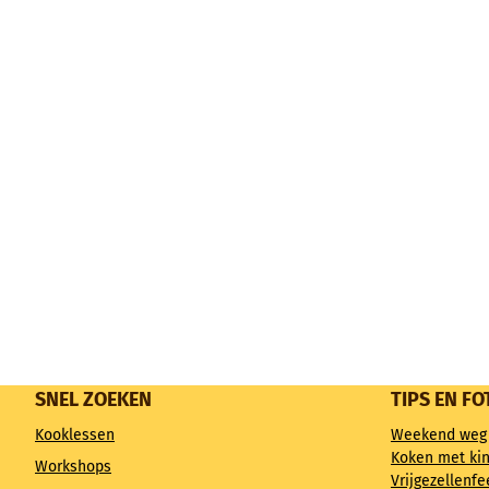
SNEL ZOEKEN
TIPS EN FO
Kooklessen
Weekend weg
Koken met ki
Workshops
Vrijgezellenfe