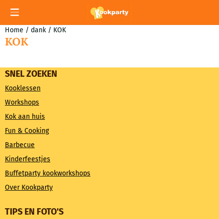
Cookievoorkeuren zijn momenteel gesloten.
Home
/
dank
/
KOK
KOK
SNEL ZOEKEN
Kooklessen
Workshops
Kok aan huis
Fun & Cooking
Barbecue
Kinderfeestjes
Buffetparty kookworkshops
Over Kookparty
TIPS EN FOTO'S