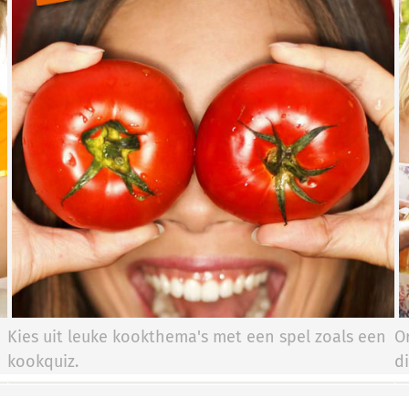
Kies uit leuke kookthema's met een spel zoals een
O
kookquiz.
d