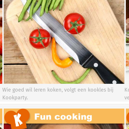
Wie goed wil leren koken, volgt een kookles bij
K
Kookparty.​​​​
v