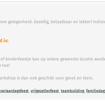
re gelegenheid. Gezellig, betaalbaar en lekker! Indiv
 is:
of kinderfeestje kan op iedere gewenste locatie worde
 toe!
rkshop is dan ook geschikt voor groot en klein.
n
,
,
,
verjaardagsfeest
vrijgezellenfeest
teambuilding
familieda