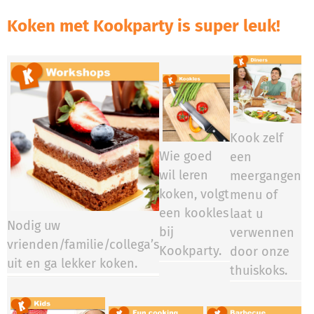
Koken met Kookparty is super leuk!
Kook zelf
Wie goed
een
wil leren
meergangen
koken, volgt
menu of
een kookles
laat u
Nodig uw
bij
verwennen
vrienden/familie/collega’s
Kookparty.​​​​
door onze
uit en ga lekker koken.
thuiskoks.