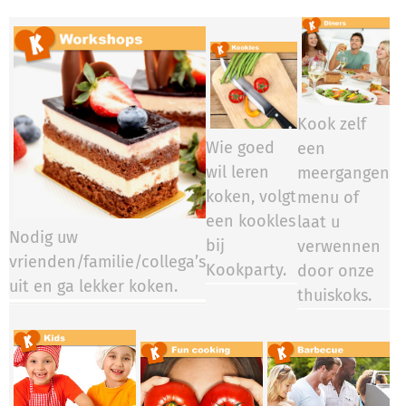
Kook zelf
Wie goed
een
wil leren
meergangen
koken, volgt
menu of
een kookles
laat u
Nodig uw
bij
verwennen
vrienden/familie/collega’s
Kookparty.​​​​
door onze
uit en ga lekker koken.
thuiskoks.