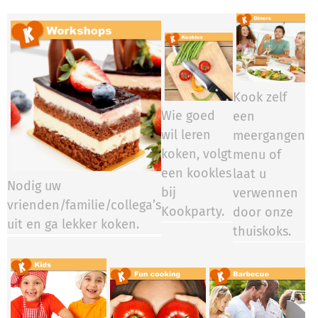
Kook zelf
Wie goed
een
wil leren
meergangen
koken, volgt
menu of
een kookles
laat u
Nodig uw
bij
verwennen
vrienden/familie/collega’s
Kookparty.​​​​
door onze
uit en ga lekker koken.
thuiskoks.