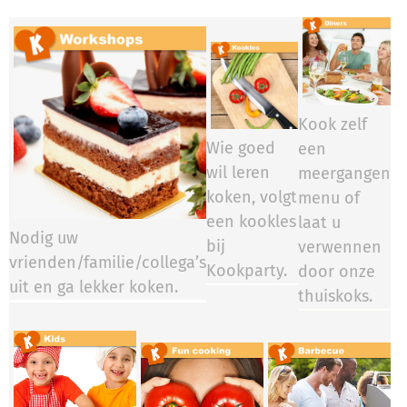
Kook zelf
Wie goed
een
wil leren
meergangen
koken, volgt
menu of
een kookles
laat u
Nodig uw
bij
verwennen
vrienden/familie/collega’s
Kookparty.​​​​
door onze
uit en ga lekker koken.
thuiskoks.