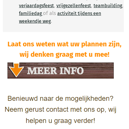
,
,
,
verjaardagsfeest
vrijgezellenfeest
teambuilding
of als
familiedag
activiteit tijdens een
.
​
weekendje weg
Laat ons weten wat uw plannen zijn,
wij denken graag met u mee!​