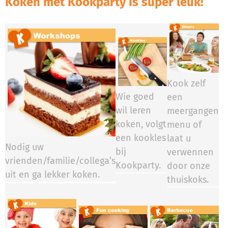
Koken met Kookparty is super leuk!
Kook zelf
Wie goed
een
wil leren
meergangen
koken, volgt
menu of
een kookles
laat u
Nodig uw
bij
verwennen
vrienden/familie/collega’s
Kookparty.​​​​
door onze
uit en ga lekker koken.
thuiskoks.