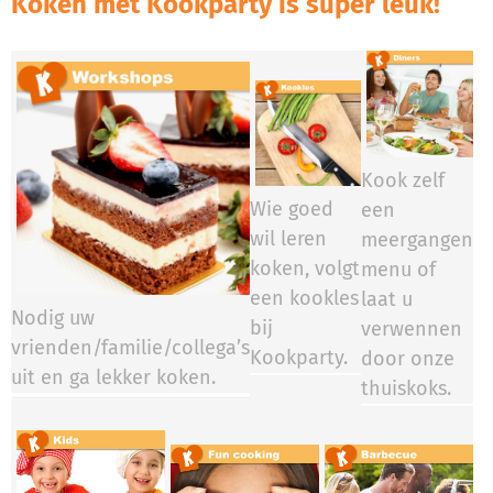
Koken met Kookparty is super leuk!
Kook zelf
Wie goed
een
wil leren
meergangen
koken, volgt
menu of
een kookles
laat u
Nodig uw
bij
verwennen
vrienden/familie/collega’s
Kookparty.​​​​
door onze
uit en ga lekker koken.
thuiskoks.