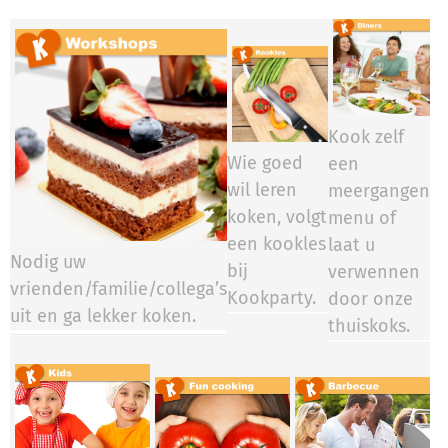
Kook zelf
Wie goed
een
wil leren
meergangen
koken, volgt
menu of
een kookles
laat u
Nodig uw
bij
verwennen
vrienden/familie/collega’s
Kookparty.​​​​
door onze
uit en ga lekker koken.
thuiskoks.