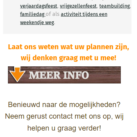
,
,
,
verjaardagsfeest
vrijgezellenfeest
teambuilding
of als
familiedag
activiteit tijdens een
.
​
weekendje weg
Laat ons weten wat uw plannen zijn,
wij denken graag met u mee!​