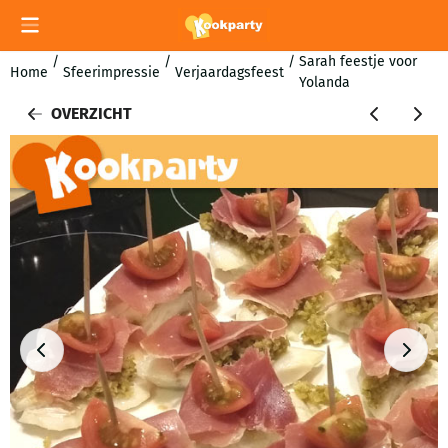
Cookievoorkeuren zijn momenteel gesloten.
/
/
/
Sarah feestje voor
Home
Sfeerimpressie
Verjaardagsfeest
Yolanda
OVERZICHT