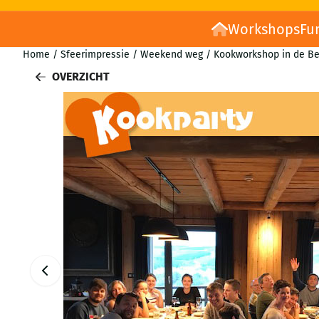
Workshops
Fu
Home
/
Sfeerimpressie
/
Weekend weg
/
Kookworkshop in de Be
OVERZICHT