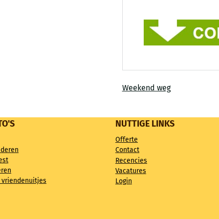
Weekend weg
TO'S
NUTTIGE LINKS
Offerte
nderen
Contact
est
Recencies
eren
Vacatures
 vriendenuitjes
Login