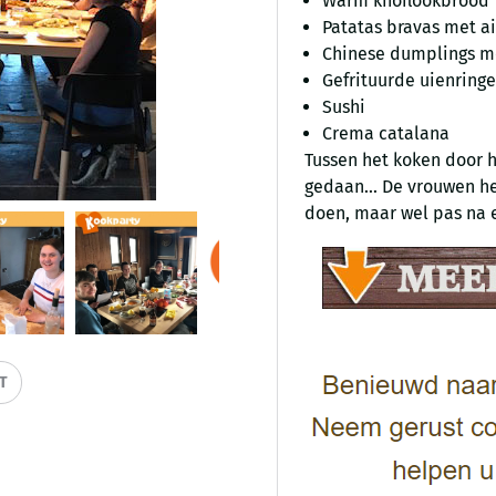
Warm knoflookbrood
Patatas bravas met ai
Chinese dumplings m
Gefrituurde uienring
Sushi
Crema catalana
Tussen het koken door
gedaan... De vrouwen 
doen, maar wel pas na 
IT