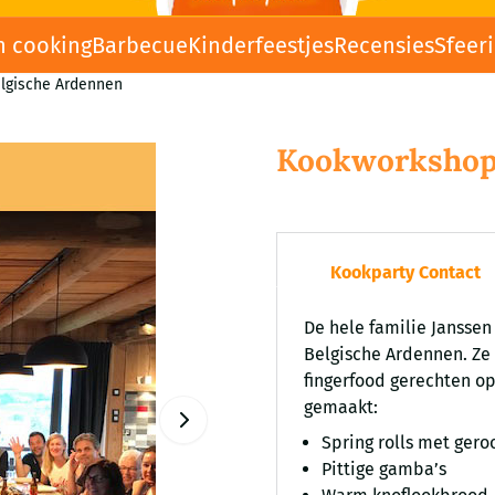
n cooking
Barbecue
Kinderfeestjes
Recensies
Sfeer
lgische Ardennen
Kookworkshop 
Kookparty Contact
De hele familie Janssen 
Belgische Ardennen. Ze
fingerfood gerechten op
gemaakt:
Spring rolls met gero
Pittige gamba’s