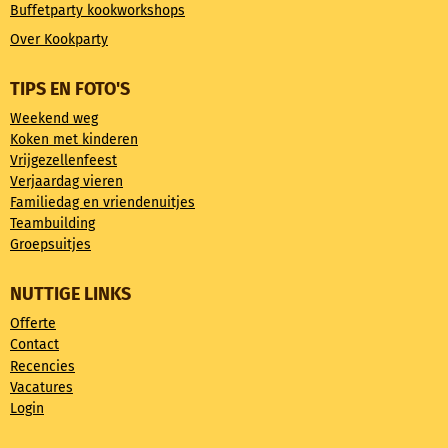
Buffetparty kookworkshops
Over Kookparty
TIPS EN FOTO'S
Weekend weg
Koken met kinderen
Vrijgezellenfeest
Verjaardag vieren
Familiedag en vriendenuitjes
Teambuilding
Groepsuitjes
NUTTIGE LINKS
Offerte
Contact
Recencies
Vacatures
Login