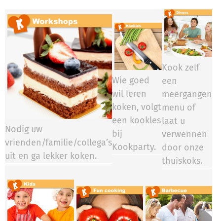
Kook zelf
Wie goed
een
wil leren
meergangen
koken, volgt
menu of
een kookles
laat u
Nodig uw
bij
verwennen
vrienden/familie/collega’s
Kookparty.​​​​
door onze
uit en ga lekker koken.
thuiskoks.