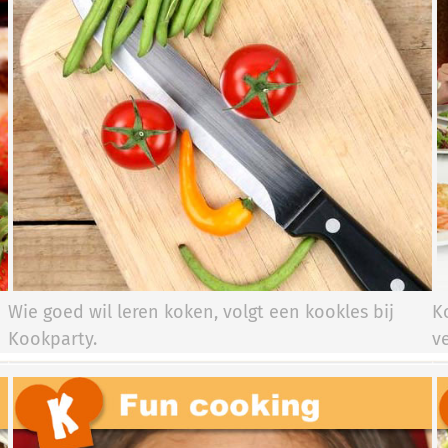
Wie goed wil leren koken, volgt een kookles bij
K
Kookparty.​​​​
v