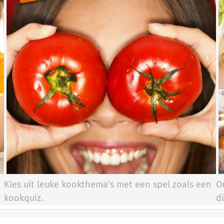
Kies uit leuke kookthema's met een spel zoals een
O
kookquiz.
d