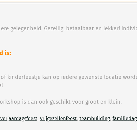
re gelegenheid. Gezellig, betaalbaar en lekker! Indiv
 is:
of kinderfeestje kan op iedere gewenste locatie worde
e!
rkshop is dan ook geschikt voor groot en klein.
n
,
,
,
verjaardagsfeest
vrijgezellenfeest
teambuilding
familieda