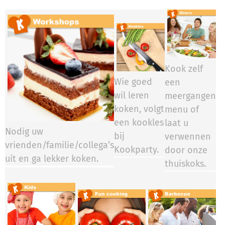
Kook zelf
Wie goed
een
wil leren
meergangen
koken, volgt
menu of
een kookles
laat u
Nodig uw
bij
verwennen
vrienden/familie/collega’s
Kookparty.​​​​
door onze
uit en ga lekker koken.
thuiskoks.