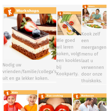
Kook zelf
Wie goed
een
wil leren
meergangen
koken, volgt
menu of
een kookles
laat u
Nodig uw
bij
verwennen
vrienden/familie/collega’s
Kookparty.​​​​
door onze
uit en ga lekker koken.
thuiskoks.