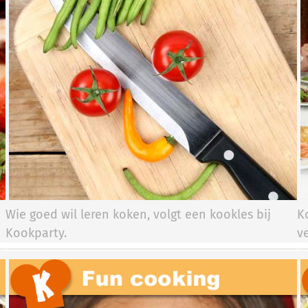
Wie goed wil leren koken, volgt een kookles bij
K
Kookparty.​​​​
v