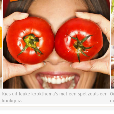
Kies uit leuke kookthema's met een spel zoals een
O
kookquiz.
d