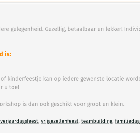
re gelegenheid. Gezellig, betaalbaar en lekker! Indiv
 is:
of kinderfeestje kan op iedere gewenste locatie worde
r u toe!
rkshop is dan ook geschikt voor groot en klein.
n
,
,
,
verjaardagsfeest
vrijgezellenfeest
teambuilding
familieda