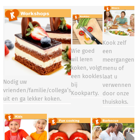
Kook zelf
Wie goed
een
wil leren
meergangen
koken, volgt
menu of
een kookles
laat u
Nodig uw
bij
verwennen
vrienden/familie/collega’s
Kookparty.​​​​
door onze
uit en ga lekker koken.
thuiskoks.