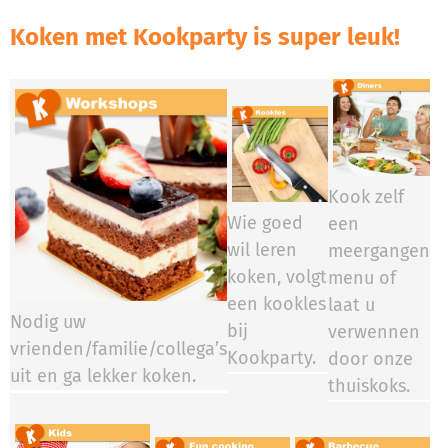
Koken met Kookparty is super leuk!
Kook zelf
Wie goed
een
wil leren
meergangen
koken, volgt
menu of
een kookles
laat u
Nodig uw
bij
verwennen
vrienden/familie/collega’s
Kookparty.​​​​
door onze
uit en ga lekker koken.
thuiskoks.