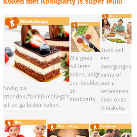
Koken met Kookparty is super leuk!
Kook zelf
Wie goed
een
wil leren
meergangen
koken, volgt
menu of
een kookles
laat u
Nodig uw
bij
verwennen
vrienden/familie/collega’s
Kookparty.​​​​
door onze
uit en ga lekker koken.
thuiskoks.