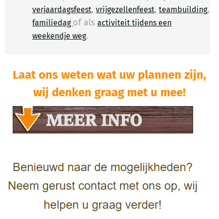
,
,
,
verjaardagsfeest
vrijgezellenfeest
teambuilding
of als
familiedag
activiteit tijdens een
.
​
weekendje weg
Laat ons weten wat uw plannen zijn,
wij denken graag met u mee!​