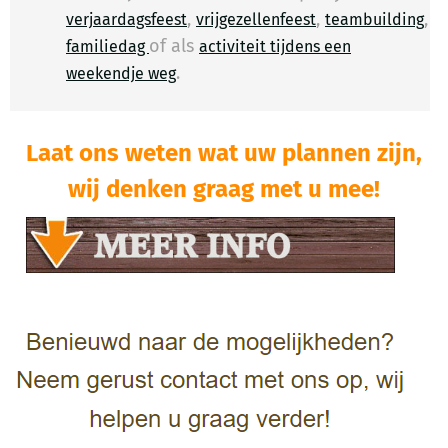
,
,
,
verjaardagsfeest
vrijgezellenfeest
teambuilding
of als
familiedag
activiteit tijdens een
.
​
weekendje weg
Laat ons weten wat uw plannen zijn,
wij denken graag met u mee!​