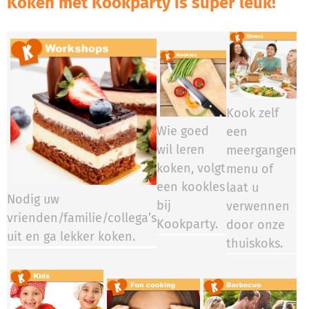
Koken met Kookparty is super leuk!
Kook zelf
Wie goed
een
wil leren
meergangen
koken, volgt
menu of
een kookles
laat u
Nodig uw
bij
verwennen
vrienden/familie/collega’s
Kookparty.​​​​
door onze
uit en ga lekker koken.
thuiskoks.