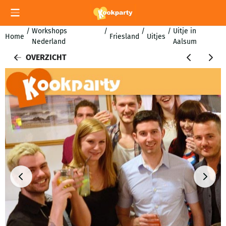
Cookievoorkeuren zijn momenteel gesloten.
/
Workshops
/
/
/
Uitje in
Home
Friesland
Uitjes
Nederland
Aalsum
OVERZICHT