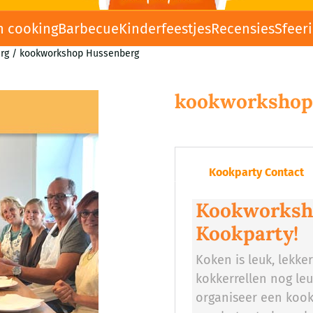
n cooking
Barbecue
Kinderfeestjes
Recensies
Sfeer
rg
/
kookworkshop Hussenberg
kookworkshop
Kookparty Contact
Kookworksho
Kookparty!
Koken is leuk, lekke
kokkerrellen nog le
organiseer een kook