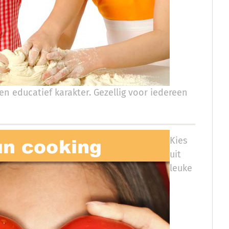
en educatief karakter. Gezellig voor iedereen
Kies
uit
leuke