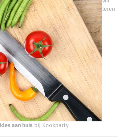
wil
leren
kles aan huis
bij Kookparty.​​​​