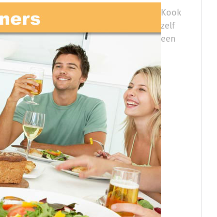
Kook
zelf
een