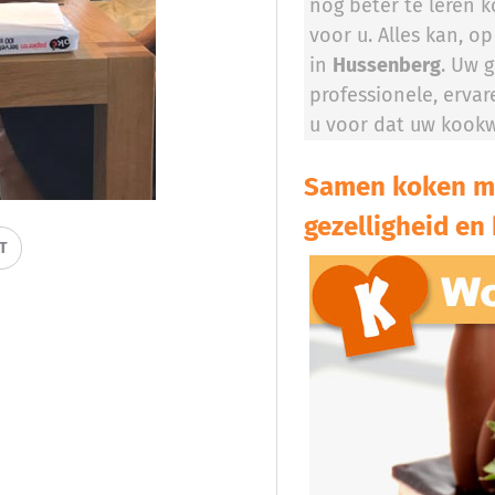
nog beter te leren k
voor u. Alles kan, op
in
Hussenberg
. Uw 
professionele, erva
u voor dat uw kookw
Samen koken me
gezelligheid en 
IT