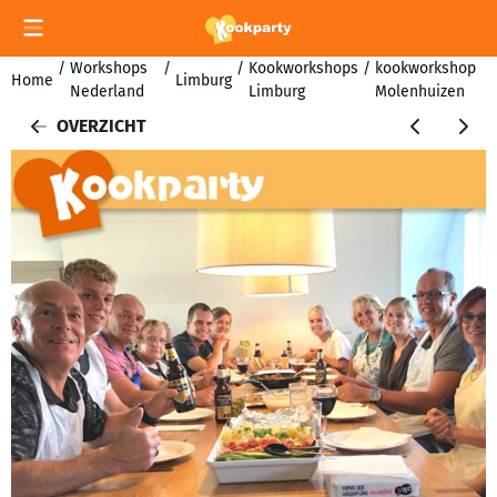
Cookievoorkeuren zijn momenteel gesloten.
/
Workshops
/
/
Kookworkshops
/
kookworkshop
Home
Limburg
Nederland
Limburg
Molenhuizen
OVERZICHT