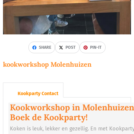
SHARE
POST
PIN-IT
kookworkshop Molenhuizen
Kookparty Contact
Kookworkshop in Molenhuizen
Boek de Kookparty!
Koken is leuk, lekker en gezellig. En met Kookpart