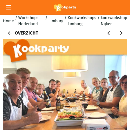
Cookievoorkeuren zijn momenteel gesloten.
/
Workshops
/
/
Kookworkshops
/
kookworkshop
Home
Limburg
Nederland
Limburg
Nijken
OVERZICHT