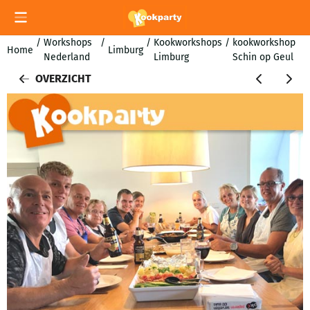
Cookievoorkeuren zijn momenteel gesloten.
/
Workshops
/
/
Kookworkshops
/
kookworkshop
Home
Limburg
Nederland
Limburg
Schin op Geul
OVERZICHT