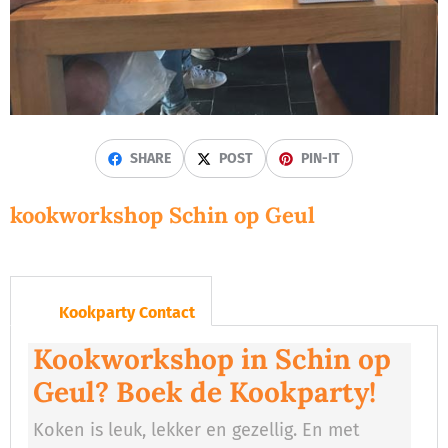
SHARE
POST
PIN-IT
kookworkshop Schin op Geul
Kookparty Contact
Kookworkshop in Schin op
Geul? Boek de Kookparty!
Koken is leuk, lekker en gezellig. En met