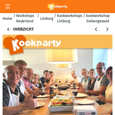
Cookievoorkeuren zijn momenteel gesloten.
/
Workshops
/
/
Kookworkshops
/
kookworkshop
Home
Limburg
Nederland
Limburg
Siebengewald
OVERZICHT