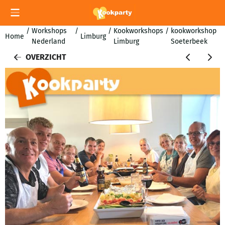
Cookievoorkeuren zijn momenteel gesloten.
/
Workshops
/
/
Kookworkshops
/
kookworkshop
Home
Limburg
Nederland
Limburg
Soeterbeek
OVERZICHT