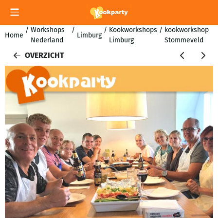
Cookievoorkeuren zijn momenteel gesloten.
/
Workshops
/
/
Kookworkshops
/
kookworkshop
Home
Limburg
Nederland
Limburg
Stommeveld
OVERZICHT