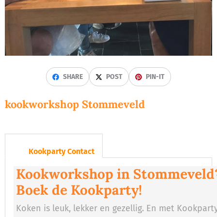
SHARE
POST
PIN-IT
kookworkshop Stommeveld
Kookparty Contact
Kookworkshop in Stommeveld
Boek de Kookparty!
Koken is leuk, lekker en gezellig. En met Kookpart