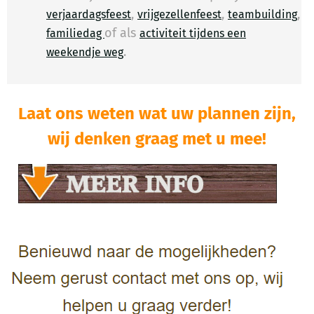
,
,
,
verjaardagsfeest
vrijgezellenfeest
teambuilding
of als
familiedag
activiteit tijdens een
.
​
weekendje weg
Laat ons weten wat uw plannen zijn,
wij denken graag met u mee!​