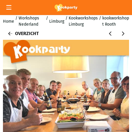
Cookievoorkeuren zijn momenteel gesloten.
/
Workshops
/
/
Kookworkshops
/
kookworkshop
Home
Limburg
Nederland
Limburg
t Rooth
OVERZICHT