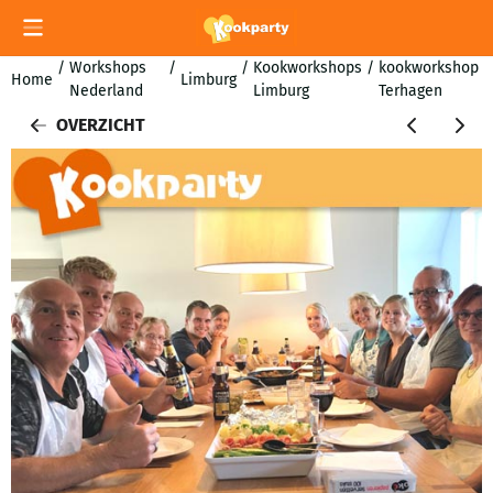
Cookievoorkeuren zijn momenteel gesloten.
/
Workshops
/
/
Kookworkshops
/
kookworkshop
Home
Limburg
Nederland
Limburg
Terhagen
OVERZICHT