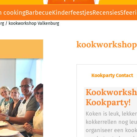
n cooking
Barbecue
Kinderfeestjes
Recensies
Sfeer
rg
/
kookworkshop Valkenburg
kookworkshop
Kookparty Contact
Kookworksho
Kookparty!
Koken is leuk, lekke
kokkerrellen nog le
organiseer een kook