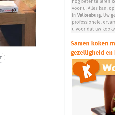
nog beter te leren k
voor u. Alles kan, op
in
Valkenburg
. Uw g
professionele, erva
u voor dat uw kookw
Samen koken me
gezelligheid en 
IT