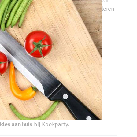
wil
leren
kles aan huis
bij Kookparty.​​​​