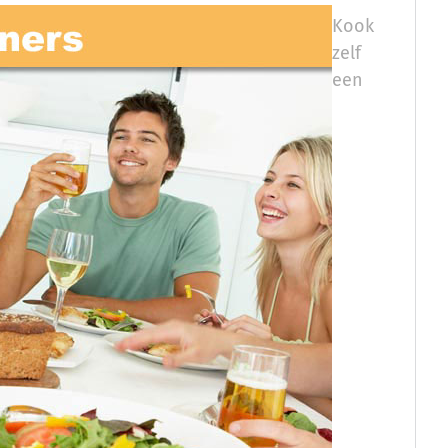
Kook
zelf
een