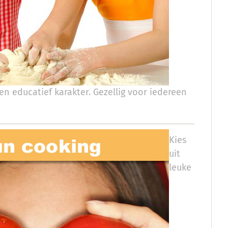
en educatief karakter. Gezellig voor iedereen
Kies
uit
leuke