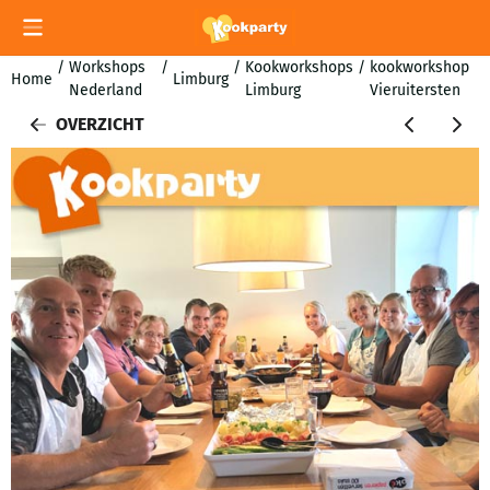
Cookievoorkeuren zijn momenteel gesloten.
/
Workshops
/
/
Kookworkshops
/
kookworkshop
Home
Limburg
Nederland
Limburg
Vieruitersten
OVERZICHT