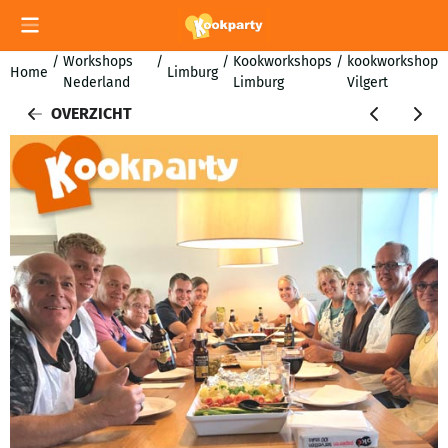
Cookievoorkeuren zijn momenteel gesloten.
/
Workshops
/
/
Kookworkshops
/
kookworkshop
Home
Limburg
Nederland
Limburg
Vilgert
OVERZICHT