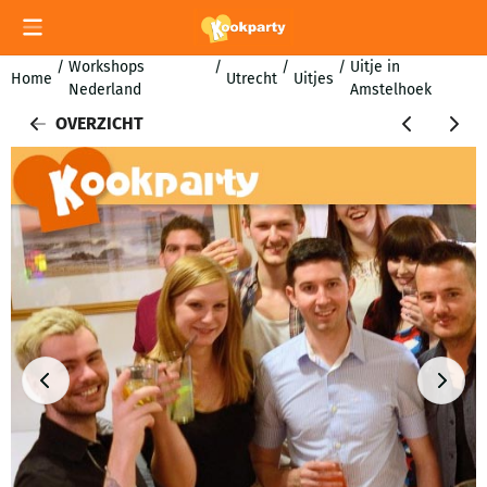
Cookievoorkeuren zijn momenteel gesloten.
/
Workshops
/
/
/
Uitje in
Home
Utrecht
Uitjes
Nederland
Amstelhoek
OVERZICHT