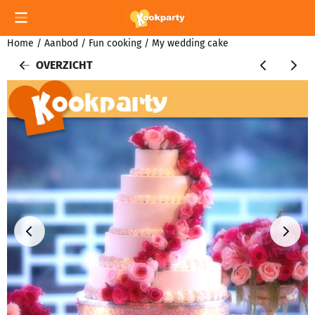
Cookievoorkeuren zijn momenteel gesloten.
Home
/
Aanbod
/
Fun cooking
/
My wedding cake
OVERZICHT