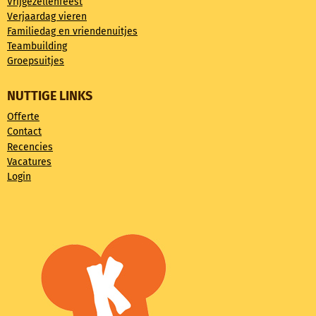
Vrijgezellenfeest
Verjaardag vieren
Familiedag en vriendenuitjes
Teambuilding
Groepsuitjes
NUTTIGE LINKS
Offerte
Contact
Recencies
Vacatures
Login