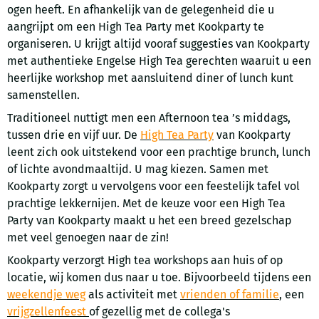
ogen heeft. En afhankelijk van de gelegenheid die u
aangrijpt om een High Tea Party met Kookparty te
organiseren. U krijgt altijd vooraf suggesties van Kookparty
met authentieke Engelse High Tea gerechten waaruit u een
heerlijke workshop met aansluitend diner of lunch kunt
samenstellen.
Traditioneel nuttigt men een Afternoon tea ’s middags,
tussen drie en vijf uur. De
High Tea Party
van Kookparty
leent zich ook uitstekend voor een prachtige brunch, lunch
of lichte avondmaaltijd. U mag kiezen. Samen met
Kookparty zorgt u vervolgens voor een feestelijk tafel vol
prachtige lekkernijen. Met de keuze voor een High Tea
Party van Kookparty maakt u het een breed gezelschap
met veel genoegen naar de zin!
Kookparty verzorgt High tea workshops aan huis of op
locatie, wij komen dus naar u toe. Bijvoorbeeld tijdens een
weekendje weg
als activiteit met
vrienden of familie
, een
vrijgzellenfeest
of gezellig met de collega's