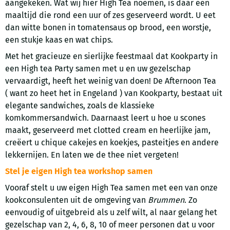
aangekeken. Wat wij hier High Tea noemen, is daar een
maaltijd die rond een uur of zes geserveerd wordt. U eet
dan witte bonen in tomatensaus op brood, een worstje,
een stukje kaas en wat chips.
Met het gracieuze en sierlijke feestmaal dat Kookparty in
een High tea Party samen met u en uw gezelschap
vervaardigt, heeft het weinig van doen! De Afternoon Tea
( want zo heet het in Engeland ) van Kookparty, bestaat uit
elegante sandwiches, zoals de klassieke
komkommersandwich. Daarnaast leert u hoe u scones
maakt, geserveerd met clotted cream en heerlijke jam,
creëert u chique cakejes en koekjes, pasteitjes en andere
lekkernijen. En laten we de thee niet vergeten!
Stel je eigen High tea workshop samen
Vooraf stelt u uw eigen High Tea samen met een van onze
kookconsulenten uit de omgeving van
Brummen
. Zo
eenvoudig of uitgebreid als u zelf wilt, al naar gelang het
gezelschap van 2, 4, 6, 8, 10 of meer personen dat u voor