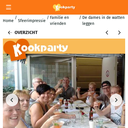
Cookievoorkeuren zijn momenteel gesloten.
/
/
Familie en
/
De dames in de watten
Home
Sfeerimpressie
vrienden
leggen
OVERZICHT