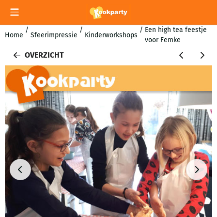
Cookievoorkeuren zijn momenteel gesloten.
/
/
/
Een high tea feestje
Home
Sfeerimpressie
Kinderworkshops
voor Femke
OVERZICHT