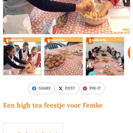
SHARE
POST
PIN-IT
Een high tea feestje voor Femke