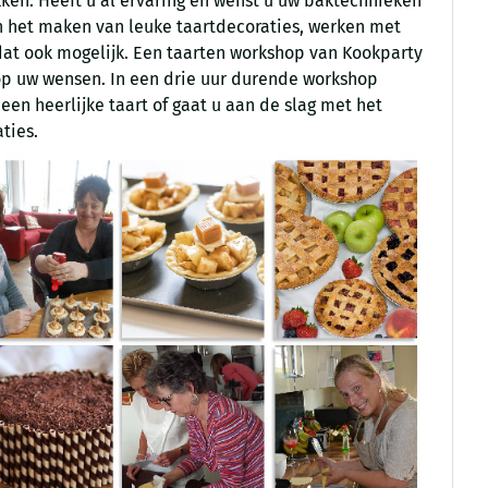
akken. Heeft u al ervaring en wenst u uw baktechnieken
n het maken van leuke taartdecoraties, werken met
 dat ook mogelijk. Een taarten workshop van Kookparty
op uw wensen. In een drie uur durende workshop
en heerlijke taart of gaat u aan de slag met het
ties.