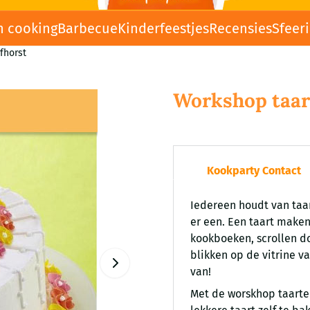
n cooking
Barbecue
Kinderfeestjes
Recensies
Sfeer
fhorst
Workshop taar
Kookparty Contact
Iedereen houdt van taar
er een. Een taart maken
kookboeken, scrollen do
blikken op de vitrine v
van!
Met de worskhop taarte