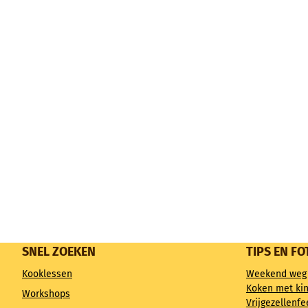
SNEL ZOEKEN
TIPS EN FO
Kooklessen
Weekend weg
Koken met ki
Workshops
Vrijgezellenfe