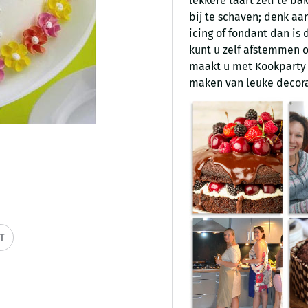
lekkere taart zelf te b
bij te schaven; denk aa
icing of fondant dan is
kunt u zelf afstemmen 
maakt u met Kookparty e
maken van leuke decora
IT