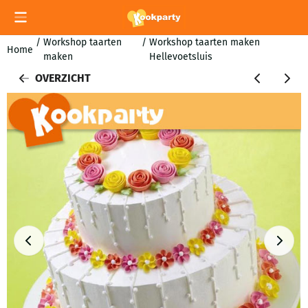
Cookievoorkeuren zijn momenteel gesloten.
/
Workshop taarten
/
Workshop taarten maken
Home
maken
Hellevoetsluis
OVERZICHT