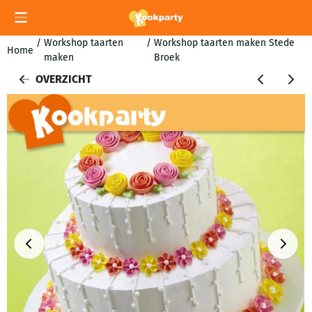
Cookievoorkeuren zijn momenteel gesloten.
/
Workshop taarten
/
Workshop taarten maken Stede
Home
maken
Broek
OVERZICHT