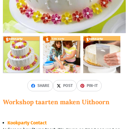
SHARE
POST
PIN-IT
Workshop taarten maken Uithoorn
Kookparty Contact