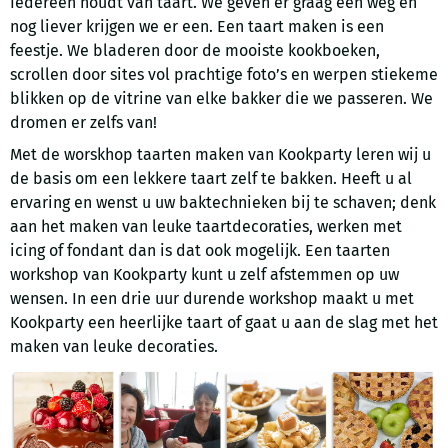
Iedereen houdt van taart. We geven er graag een weg en
nog liever krijgen we er een. Een taart maken is een
feestje. We bladeren door de mooiste kookboeken,
scrollen door sites vol prachtige foto’s en werpen stiekeme
blikken op de vitrine van elke bakker die we passeren. We
dromen er zelfs van!
Met de worskhop taarten maken van Kookparty leren wij u
de basis om een lekkere taart zelf te bakken. Heeft u al
ervaring en wenst u uw baktechnieken bij te schaven; denk
aan het maken van leuke taartdecoraties, werken met
icing of fondant dan is dat ook mogelijk. Een taarten
workshop van Kookparty kunt u zelf afstemmen op uw
wensen. In een drie uur durende workshop maakt u met
Kookparty een heerlijke taart of gaat u aan de slag met het
maken van leuke decoraties.