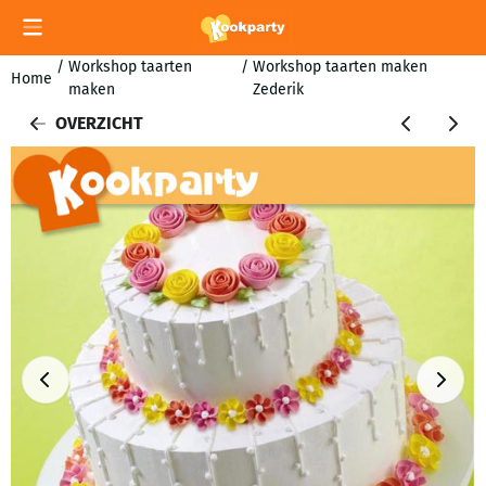
Cookievoorkeuren zijn momenteel gesloten.
/
Workshop taarten
/
Workshop taarten maken
Home
maken
Zederik
OVERZICHT