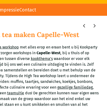
impressie
Contact
 tea maken Capelle-West
a workshop
met alles erop en eraan bent u bij Kookparty
erzorgen workshops in
Capelle-West
, bij u thuis of op
zen tussen diverse
kookthema’s
waardoor er voor elk
d bij ons wel een culinaire uitdaging te vinden is. Zelf
Tea samenstellen en bereiden doet u met behulp van de
y. Tijdens de High Tea workshop leert u ondermeer de
iden: muffins, taartjes, sandwiches, koekjes, bonbons,
fecte culinaire ervaring voor een
gezellige familiedag
,
 een
teamuitje
dus! De gerechten kunnen naar eigen wens
maak van de groep waardoor aan het eind enkel uw
fel staan en u kunt smikkelen en smullen van al het