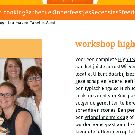
n cooking
Barbecue
Kinderfeestjes
Recensies
Sfeer
high tea maken Capelle-West
workshop high
Voor een complete
High Te
aan het juiste adres! Wij v
locatie. U kunt daarbij kie
gezelschap en iedere leeftij
een typisch Engelse High 
kookconsulent van Kookpart
volgende gerechten te bere
spreads en scones. Een per
een
vriendinnenmiddag
of
worden aangepast aan de s
favoriete lekkernijen op ta