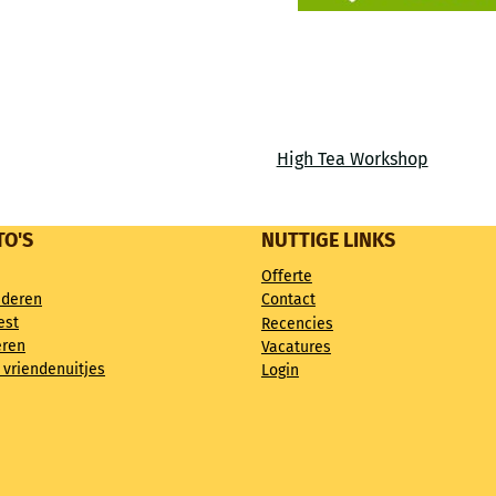
High Tea Workshop
TO'S
NUTTIGE LINKS
Offerte
nderen
Contact
est
Recencies
eren
Vacatures
 vriendenuitjes
Login