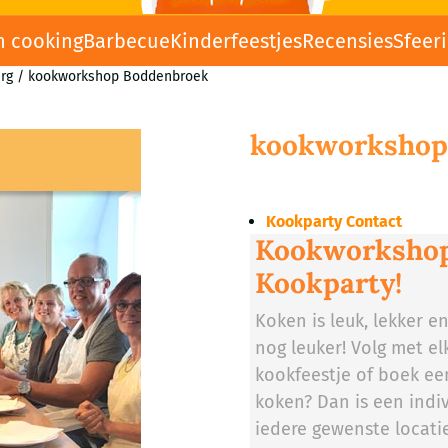
n cooking
Barbecue
Kinderfeestjes
Recensies
Sfeer
rg
/
kookworkshop Boddenbroek
kookworkshop
Kookparty Contact
Kookworkshop
Kookparty!
Koken is leuk, lekker e
nog leuker! Volg met e
kookfeestje of boek een
koken? Dan is een indiv
iedere gewenste locatie