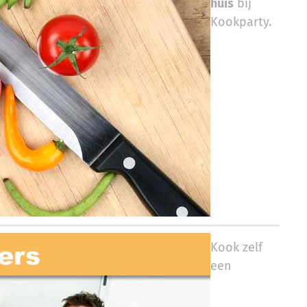
huis
bij
Kookparty.​​​​
Kook zelf
een