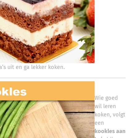
’s uit en ga lekker koken.
Wie goed
wil leren
koken, volgt
een
kookles aan